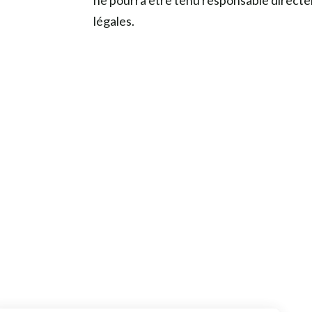
ne pourra être tenu responsable directem
légales.