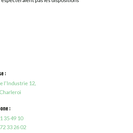
respecteraient pas les dispositions
e :
e l’Industrie 12,
Charleroi
one :
1 35 49 10
72 33 26 02