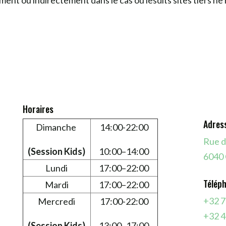
ent ou indirectement dans le cas où lesdits sites tiers ne 
Horaires
Adress
Dimanche
14:00-22:00
Rue d
(Session Kids)
10:00–14:00
6040 
Lundi
17:00–22:00
Téléph
Mardi
17:00–22:00
+32 7
Mercredi
17:00-22:00
+32 4
(Session Kids)
13:00–17:00