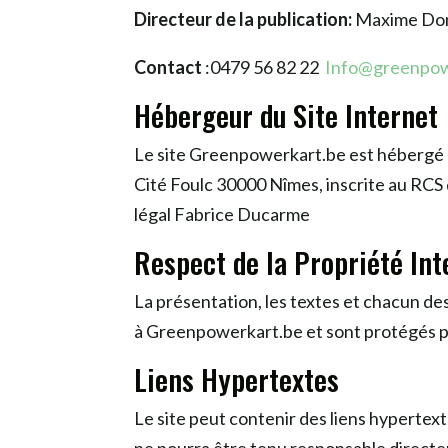
Directeur de la publication:
Maxime Do
Contact
:0
479 56 82 22
Info@greenpow
Hébergeur du Site Internet
Le site
Greenpowerkart.be
est hébergé
Cité Foulc 30000 Nîmes, inscrite au RC
légal Fabrice Ducarme
Respect de la Propriété Int
La présentation, les textes et chacun de
à
Greenpowerkart.be
et sont protégés pa
Liens Hypertextes
Le site peut contenir des liens hypertext